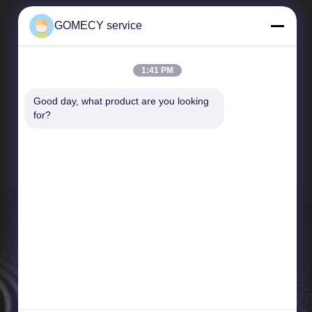
GOMECY service
1:41 PM
Good day, what product are you looking 
Tautan Langsung
for?
Profil Perusahaan
Tur Pabrik
Kontrol kualitas
Berita
Sitemap
Kebijakan pribadi