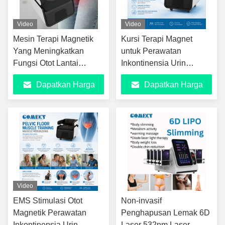
Video
Video
Mesin Terapi Magnetik
Kursi Terapi Magnet
Yang Meningkatkan
untuk Perawatan
Fungsi Otot Lantai
Inkontinensia Urin
Pinggang Sensitivitas
Rehabilitasi Otot Dasar
Dapatkan Harga
Dapatkan Harga
Dan Mendukung
Panggul dan Pengetatan
Kesejahteraan Intim Dan
Vagina Pascapersalinan
Terbaik
Terbaik
Kepuasan
dengan Teknologi EMS
RF
Video
EMS Stimulasi Otot
Non-invasif
Magnetik Perawatan
Penghapusan Lemak 6D
Inkontinensia Urin
Laser 532nm Laser