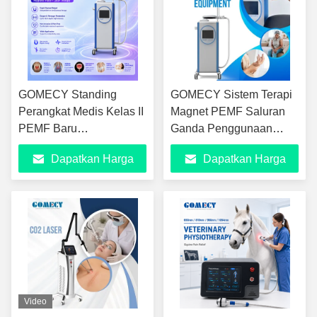
GOMECY Standing
GOMECY Sistem Terapi
Perangkat Medis Kelas II
Magnet PEMF Saluran
PEMF Baru
Ganda Penggunaan
Penyembuhan Tulang
Manusia dan Hewan
Dapatkan Harga
Dapatkan Harga
Pereda Nyeri Lengan
Mesin Rehabilitasi
Penahan yang Dapat
Pereda Nyeri
Terbaik
Terbaik
Disesuaikan untuk Terapi
Elektromagnetik
Video