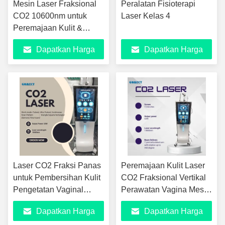
Mesin Laser Fraksional
Peralatan Fisioterapi
CO2 10600nm untuk
Laser Kelas 4
Peremajaan Kulit &
Perawatan Wajah
Dapatkan Harga
Dapatkan Harga
Penghilangan Kerutan
Tipe Berdiri Colokan
Terbaik
Terbaik
US/EU
Laser CO2 Fraksi Panas
Peremajaan Kulit Laser
untuk Pembersihan Kulit
CO2 Fraksional Vertikal
Pengetatan Vaginal
Perawatan Vagina Mesin
Penghapusan Stretch
Peremajaan Kulit Laser
Dapatkan Harga
Dapatkan Harga
Mark Ultra Pulse
CO2 Fraksional