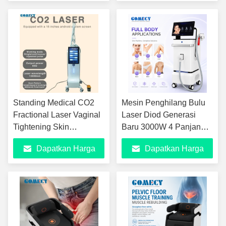
Peralatan Kecantikan
Terbaik
Terbaik
Wajah
Standing Medical CO2
Mesin Penghilang Bulu
Fractional Laser Vaginal
Laser Diod Generasi
Tightening Skin
Baru 3000W 4 Panjang
Resurfacing 10600nm
Gelombang 755nm
Dapatkan Harga
Dapatkan Harga
Acne Scar Removal
808nm 940nm 1064nm
Mesin Laser CO2
Peralatan Kecantikan
Terbaik
Terbaik
Profesional