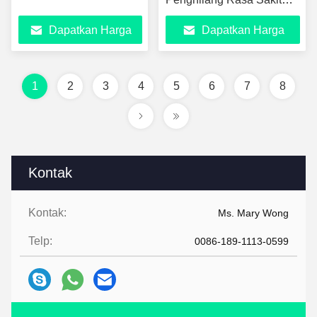
Tecar Terapi Diatermi
Dapatkan Harga
Dapatkan Harga
Mesin Tecar Cerdas
Berkualitas Tinggi
Terbaik
Terbaik
1
2
3
4
5
6
7
8
Kontak
Kontak:
Ms. Mary Wong
Telp:
0086-189-1113-0599