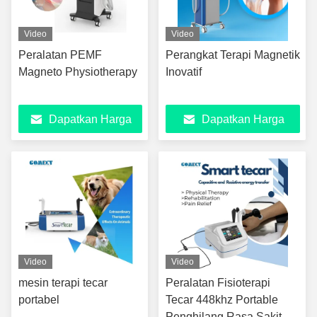
Video
Video
Peralatan PEMF
Perangkat Terapi Magnetik
Magneto Physiotherapy
Inovatif
Dapatkan Harga
Dapatkan Harga
Terbaik
Terbaik
Video
Video
mesin terapi tecar
Peralatan Fisioterapi
portabel
Tecar 448khz Portable
Penghilang Rasa Sakit