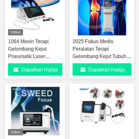
Video
1064 Mesin Terapi
2025 Fokus Medis
Gelombang Kejut
Peralatan Terapi
Pneumatik Laser
Gelombang Kejut Tubuh
Berkualitas Tinggi Mesin
Jaringan Dalam Belakang
Dapatkan Harga
Dapatkan Harga
Fisioterapi
Bawah Penyembuhan
Mesin Penghilang Sakit
Terbaik
Terbaik
Video