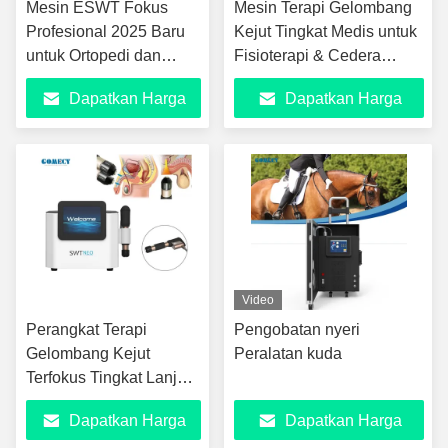
Mesin ESWT Fokus
Mesin Terapi Gelombang
Profesional 2025 Baru
Kejut Tingkat Medis untuk
untuk Ortopedi dan
Fisioterapi & Cedera
Kedokteran Olahraga
Olahraga
Dapatkan Harga
Dapatkan Harga
Terbaik
Terbaik
Video
Perangkat Terapi
Pengobatan nyeri
Gelombang Kejut
Peralatan kuda
Terfokus Tingkat Lanjut
untuk Pereda Nyeri &
Dapatkan Harga
Dapatkan Harga
Fisioterapi