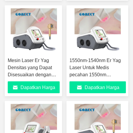
Terbaik
Terbaik
Mesin Laser Er Yag
1550nm-1540nm Er Yag
Densitas yang Dapat
Laser Untuk Medis
Disesuaikan dengan
pecahan 1550nm
Layar Sentuh Warna
Peremajaan Kulit laser
Dapatkan Harga
Dapatkan Harga
untuk Peremajaan Kulit
kaca erbium
Terbaik
Terbaik