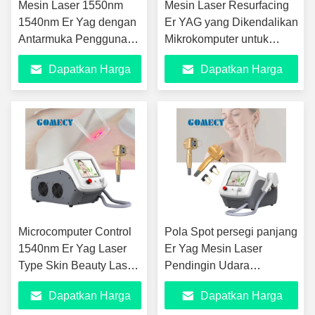
Mesin Laser 1550nm
Mesin Laser Resurfacing
1540nm Er Yag dengan
Er YAG yang Dikendalikan
Antarmuka Pengguna
Mikrokomputer untuk
Bahasa Inggris / Cina
Peremajaan Kulit
Dapatkan Harga
Dapatkan Harga
Terbaik
Terbaik
Microcomputer Control
Pola Spot persegi panjang
1540nm Er Yag Laser
Er Yag Mesin Laser
Type Skin Beauty Laser
Pendingin Udara
dengan Densitas Spot
Pemindaian acak
Dapatkan Harga
Dapatkan Harga
X0.5×1