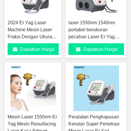
2024 Er Yag Laser
laser 1550nm 1540nm
Machine Mesin Laser
portabel berukuran
Fraksi Dengan Ukuran
pecahan Laser Er Yag
Titik 0,15mm Untuk
Bertujuan untuk
Dapatkan Harga
Dapatkan Harga
Penghapusan Parut
Peremajaan Kulit
Jerawat
Terbaik
Terbaik
Mesin Laser 1550nm Er
Peralatan Penghapusan
Yag Mesin Resurfacing
Kerutan Super Penetrasi
Laser Kaca Erbium
Mesin Laser Er Yag