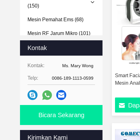
(150)
Mesin Pemahat Ems
(68)
Mesin RF Jarum Mikro
(101)
Mesin Analisa Tubuh
Kontak
(11)
Mesin Analisa Wajah
(24)
Kontak:
Ms. Mary Wong
Mesin Hydra Dermabrasi
(14)
Smart Faci
Telp:
0086-189-1113-0599
Mesin Anali
Mesin Pengeboran Kuku
(15)
Dap
Bicara Sekarang
Kirimkan Kami