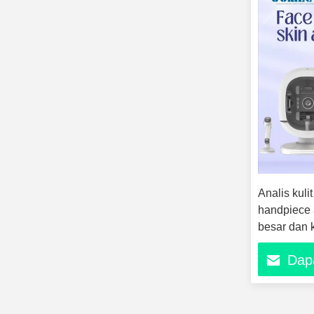
Analis kuli
handpiece a
besar dan k
Dap