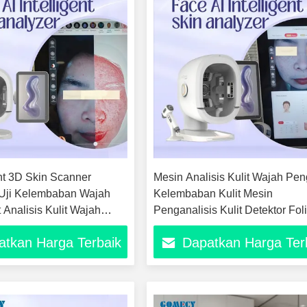
ent 3D Skin Scanner
Mesin Analisis Kulit Wajah Pen
 Uji Kelembaban Wajah
Kelembaban Kulit Mesin
t Analisis Kulit Wajah
Penganalisis Kulit Detektor Fol
Kecantikan
Rambut Instrumen Salon Kecan
atkan Harga Terbaik
Dapatkan Harga Ter