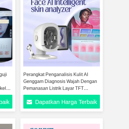
guji
Perangkat Penganalisis Kulit AI
Genggam Diagnosis Wajah Dengan
ikel
Pemanasan Listrik Layar TFT
tikan
Inframerah Indikator LED
baik
Dapatkan Harga Terbaik