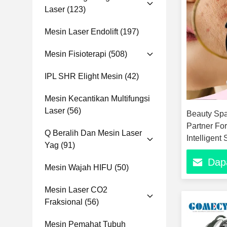
Laser
(123)
Mesin Laser Endolift
(197)
Mesin Fisioterapi
(508)
IPL SHR Elight Mesin
(42)
Mesin Kecantikan Multifungsi
Laser
(56)
Beauty Spa
Partner For
Q Beralih Dan Mesin Laser
Intelligen
Yag
(91)
Pores Test
Dap
Mesin Wajah HIFU
(50)
Mesin Laser CO2
Fraksional
(56)
Mesin Pemahat Tubuh