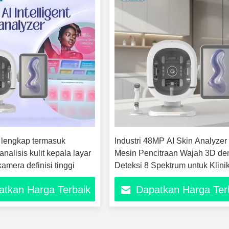
t lengkap termasuk
Industri 48MP AI Skin Analyzer
nalisis kulit kepala layar
Mesin Pencitraan Wajah 3D d
amera definisi tinggi
Deteksi 8 Spektrum untuk Klini
Kecantikan dan Pusat Kulit
atkan Harga Terbaik
Dapatkan Harga Ter