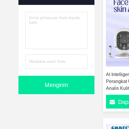
AI Intellig
Perangkat
Mengirim
Analis Kuli
Peralatan 
Dap