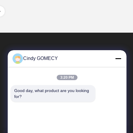
Cindy GOMECY
3:20 PM
Good day, what product are you looking 
Tautan Langsung
for?
Profil Perusahaan
Tur Pabrik
Kontrol kualitas