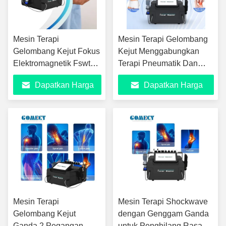
Mesin Terapi
Mesin Terapi Gelombang
Gelombang Kejut Fokus
Kejut Menggabungkan
Elektromagnetik Fswt
Terapi Pneumatik Dan
Eswt Gelombang Kejut
Elektromagnetik Untuk
Dapatkan Harga
Dapatkan Harga
ED Peralatan Fisioterapi
Mendukung Penghilangan
untuk Penggunaan
Nyeri Lutut Fungsi
Terbaik
Terbaik
Klinik
Pengurangan Selulit
Lemak
Mesin Terapi
Mesin Terapi Shockwave
Gelombang Kejut
dengan Genggam Ganda
Ganda 2 Pegangan
untuk Penghilang Rasa