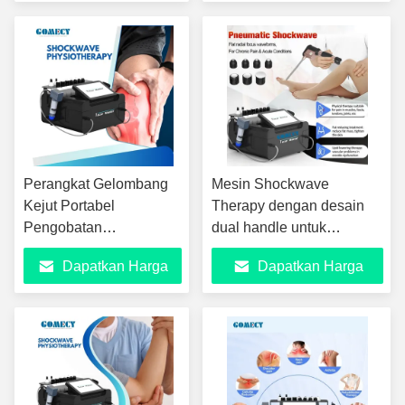
Peralatan Rehabilitasi
Terbaik
Terbaik
Perangkat Gelombang
Mesin Shockwave
Kejut Portabel
Therapy dengan desain
Pengobatan
dual handle untuk
Osteoporosis Mesin
pengobatan yang
Dapatkan Harga
Dapatkan Harga
Terapi Gelombang Kejut
ditargetkan dari nyeri lutut
Pneumatik
selulit dan cedera jaringan
Terbaik
Terbaik
lunak