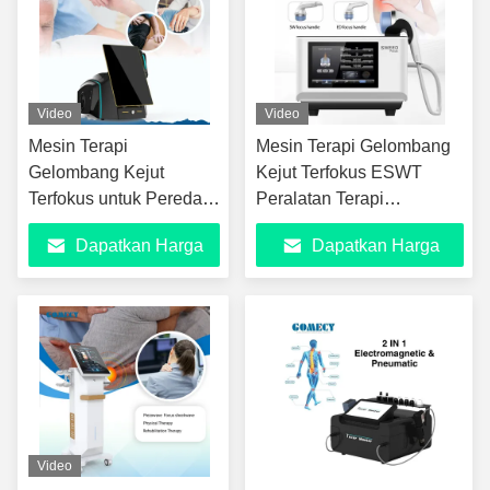
Video
Video
Mesin Terapi
Mesin Terapi Gelombang
Gelombang Kejut
Kejut Terfokus ESWT
Terfokus untuk Pereda
Peralatan Terapi
Nyeri Jaringan Dalam
Gelombang Kejut Untuk
Dapatkan Harga
Dapatkan Harga
Perangkat Fisioterapi
Terapi Fisik
ESWT Elektromagnetik
Terbaik
Terbaik
dengan Layar 15,6 Inci
Video