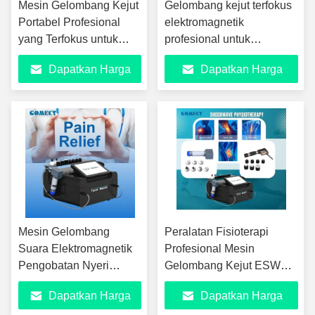
Mesin Gelombang Kejut
Gelombang kejut terfokus
Portabel Profesional
elektromagnetik
yang Terfokus untuk
profesional untuk
Rehabilitasi Atlet dan
meringankan rasa sakit
Dapatkan Harga
Dapatkan Harga
Pemulihan Cedera Otot
dan regenerasi jaringan
untuk hewan
Terbaik
Terbaik
Mesin Gelombang
Peralatan Fisioterapi
Suara Elektromagnetik
Profesional Mesin
Pengobatan Nyeri
Gelombang Kejut ESWT
Tubuh Nyeri Otot
Elektromagnetik Mesin
Dapatkan Harga
Dapatkan Harga
Fisiologi FWST
Terapi Fisio Pereda Nyeri