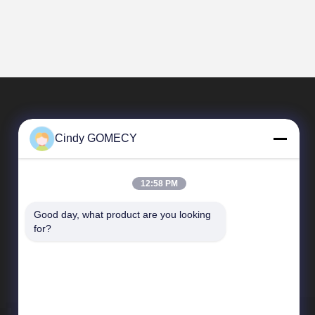
Cindy GOMECY
12:58 PM
Good day, what product are you looking 
Tautan Langsung
for?
Profil Perusahaan
Tur Pabrik
Kontrol kualitas