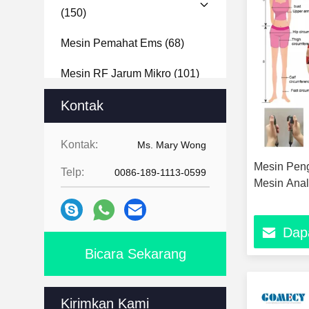
(150)
Mesin Pemahat Ems
(68)
Mesin RF Jarum Mikro
(101)
Mesin Analisa Tubuh
Kontak
(11)
Mesin Analisa Wajah
(24)
Kontak:
Ms. Mary Wong
Mesin Hydra Dermabrasi
(14)
Mesin Peng
Telp:
0086-189-1113-0599
Mesin Anal
Mesin Pengeboran Kuku
(15)
Dap
Bicara Sekarang
Kirimkan Kami