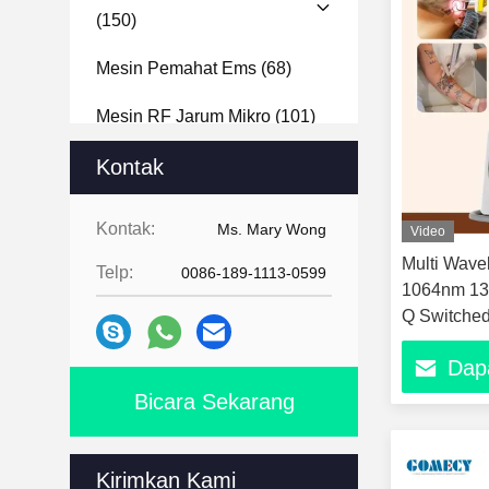
(150)
Mesin Pemahat Ems
(68)
Mesin RF Jarum Mikro
(101)
Mesin Analisa Tubuh
Kontak
(11)
Mesin Analisa Wajah
(24)
Kontak:
Ms. Mary Wong
Video
Mesin Hydra Dermabrasi
(14)
Multi Wav
Telp:
0086-189-1113-0599
1064nm 13
Mesin Pengeboran Kuku
(15)
Q Switched
Removal D
Dap
Pigment Fr
kecantikan 
Bicara Sekarang
Kirimkan Kami