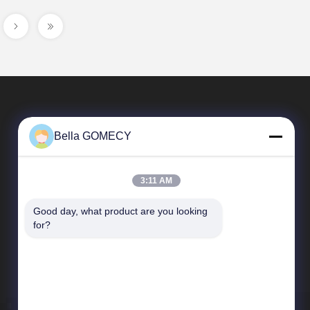
Bella GOMECY
3:11 AM
Good day, what product are you looking 
Tautan Langsung
for?
Profil Perusahaan
Tur Pabrik
Kontrol kualitas