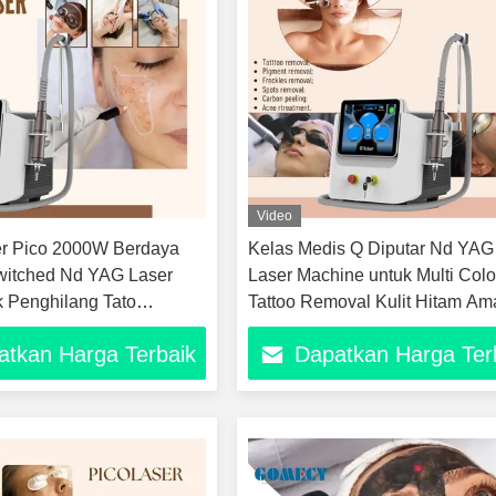
Video
er Pico 2000W Berdaya
Kelas Medis Q Diputar Nd YAG
witched Nd YAG Laser
Laser Machine untuk Multi Colo
k Penghilang Tato
Tattoo Removal Kulit Hitam Am
l Penghilang Bintik
Perawatan Melasma Kolagen
atkan Harga Terbaik
Dapatkan Harga Ter
intik Usia Perangkat
Stimulasi jerawat Penghapusa
 Kulit Pengelupasan
bekas luka Sistem Laser
 Invasif
Pengelupasan Karbon