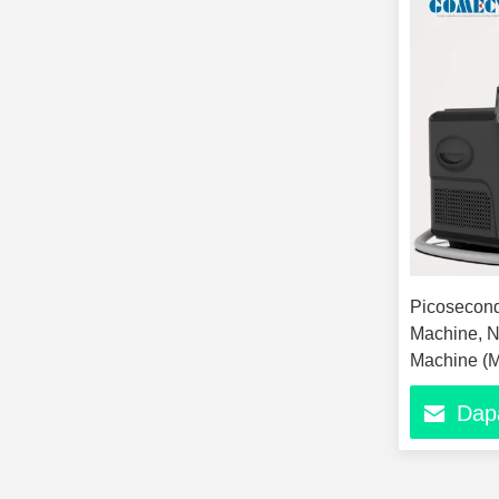
Picosecond
Machine, N
Machine (
Tato Denga
Dap