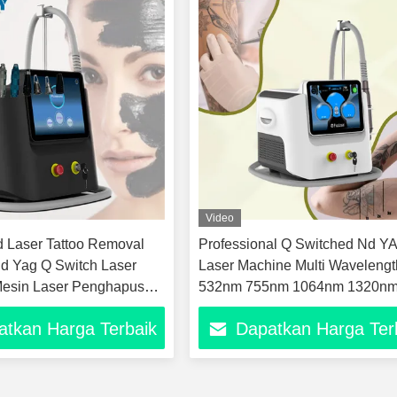
Video
 Laser Tattoo Removal
Professional Q Switched Nd Y
d Yag Q Switch Laser
Laser Machine Multi Wavelengt
Mesin Laser Penghapusan
532nm 755nm 1064nm 1320nm 
n Laser)
Tattoo and Pigment Removal
atkan Harga Terbaik
Dapatkan Harga Ter