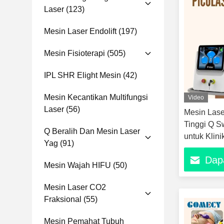
Laser
(123)
Mesin Laser Endolift
(197)
Mesin Fisioterapi
(505)
IPL SHR Elight Mesin
(42)
Mesin Kecantikan Multifungsi
Video
Laser
(56)
Mesin Las
Tinggi Q S
Q Beralih Dan Mesin Laser
untuk Klini
Yag
(91)
Profesiona
Dap
Matahari B
Mesin Wajah HIFU
(50)
Peremajaan
Karbon Non
Mesin Laser CO2
Fraksional
(55)
Mesin Pemahat Tubuh