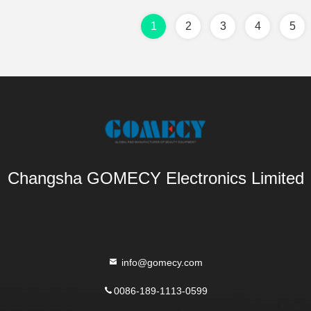
1
2
3
4
5
Changsha GOMECY Electronics Limited
info@gomecy.com
0086-189-1113-0599