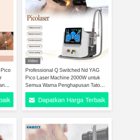
Video
 Pico
Professional Q Switched Nd YAG
r
Pico Laser Machine 2000W untuk
an
Semua Warna Penghapusan Tato
Carbon Peel Peremajaan Kulit Wajah
baik
Dapatkan Harga Terbaik
n
Melasma Pigmentasi Peralatan
Pengobatan untuk Klinik Dermatologi
Estetika