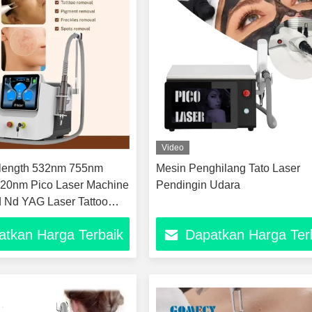
Video
elength 532nm 755nm
Mesin Penghilang Tato Laser
20nm Pico Laser Machine
Pendingin Udara
 Nd YAG Laser Tattoo
evice Epidermal Dermal
atkan Harga Terbaik
Dapatkan Harga Ter
eckle Removal Platform
pemutihan kulit