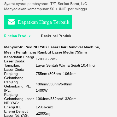
Syarat-syarat pembayaran: T/T, Serikat Barat, L/C
Menyediakan kemampuan: 50 +UNIT+per minggu
Dapatkan Harga Terbaik
Rincian Produk
Deskripsi Produk
Menyoroti:
Pico ND YAG Laser Hair Removal Machine
,
Mesin Penghilang Rambut Laser Medis 755nm
Kepadatan Energi
1-100J / cm2
Laser Dioda:
Tampilan:
Layar Sentuh Warna Sejati 10,4 Inci
Laser Dioda
Panjang
755nm+808nm+1064nm
Gelombang:
Panjang
480nm/530nm/640nm
Gelombang IPL:
IPL:
1400W
Panjang
Gelombang Laser
1064nm/532nm/1320nm
ND:YAG:
Energi IPL:
1-50J/cm2
Energi Denyut
≥2000mj
Laser Nd:YAG: