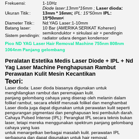
Frekuensi:
1-10Hz
Diode laser:13mm*16mm ;
Laser dioda:
Ukuran Titik::
13mm * 16mm;
IPL: 15*50mm
IPL:
15*50mm<
Diameter Titik::
Nd:YAG Laser:1-10mm
Batang laser:
10 Bar (AMERIKA SERIKAT Koheren)
semikonduktor + sirkulasi air + pendingin
Sistem pendingin:
radiator udara dengan kondensor
Pico ND YAG Laser Hair Removal Machine 755nm 808nm
1064nm Panjang gelombang
Peralatan Estetika Medis Laser Diode + IPL + Nd
Yag Laser Machine Penghapusan Rambut
Perawatan Kulit Mesin Kecantikan
Teori:
Laser dioda: Laser dioda biasanya digunakan untuk
menghilangkan rambut dan peremajaan kulit.
panjang gelombang cahaya yang diserap oleh melanin dalam
folikel rambut, secara efektif merusak folikel dan menghambat
Laser dioda juga dapat digunakan untuk perawatan kulit seperti
pengurangan pigmentasi dan penghapusan lesi pembuluh darah.
Cahaya Pulsed Intense (IPL): Perangkat IPL secara teknis bukan
laser, tetapi mereka menggunakan spektrum panjang gelombang
cahaya yang luas
untuk menargetkan berbagai masalah kulit. perawatan IPL
serbaguna dan dapat digunakan untuk hair removal,