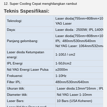
12. Super Cooling Cepat menghilangkan rambut
Teknis
S
spesifikasi:
Laser dioda
(755nm+808nm+1064nm
Teknologi:
YAG Laser
Daya:
Laser dioda
:
2500W
; IPL:1400W
Laser dioda
(755nm+808nm+1064
Panjang gelombang:
IPL: 480nm/530nm/640nm
Nd:YAG Laser: 1064nm/532nm/1
Laser dioda
Ketumpatan
1-100
J / cm2
energi:
IPL Energi
1-50J/cm2
Nd:YAG Energi Laser Pulsa
≥
2000
m
Frekuensi:
1-10Hz
Filter IPL:
480nm/530nm/640nm
Ukuran titik:
Laser dioda:1
3
mm*1
6
mm
; IPL
Diameter titik:
Nd:YAG Laser:1-10mm
Laser Bars:
10 Bars (USA Koheren)