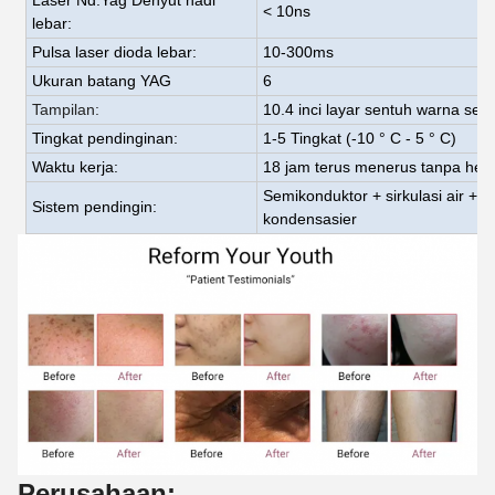
Laser Nd:Yag
Denyut nadi
< 10ns
lebar
:
Pulsa laser dioda
lebar
:
10-
3
00ms
Ukuran batang YAG
6
Tampilan:
10.4 inci layar sentuh warna sejat
Tingkat pendinginan:
1-5 Tingkat (-10 ° C - 5 ° C)
Waktu kerja:
18 jam terus menerus tanpa hent
Semikonduktor + sirkulasi air + 
Sistem pendingin:
kondensasi
e
r
Perusahaan: