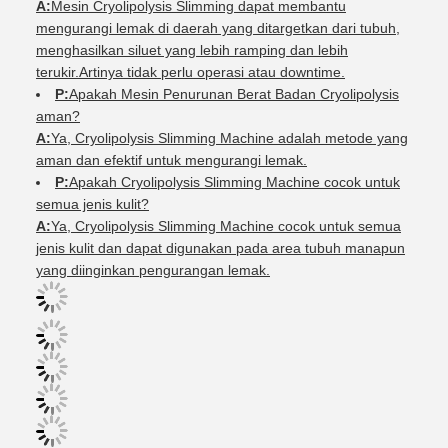
A:
Mesin Cryolipolysis Slimming dapat membantu
mengurangi lemak di daerah yang ditargetkan dari tubuh,
menghasilkan siluet yang lebih ramping dan lebih
terukir.Artinya tidak perlu operasi atau downtime.
P:
Apakah Mesin Penurunan Berat Badan Cryolipolysis
aman?
A:
Ya, Cryolipolysis Slimming Machine adalah metode yang
aman dan efektif untuk mengurangi lemak.
P:
Apakah Cryolipolysis Slimming Machine cocok untuk
semua jenis kulit?
A:
Ya, Cryolipolysis Slimming Machine cocok untuk semua
jenis kulit dan dapat digunakan pada area tubuh manapun
yang diinginkan pengurangan lemak.