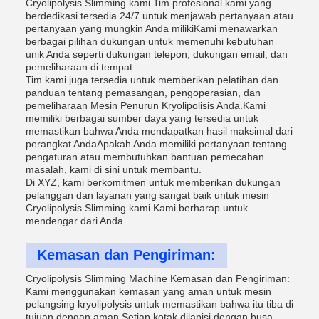
Cryolipolysis Slimming kami.Tim profesional kami yang
berdedikasi tersedia 24/7 untuk menjawab pertanyaan atau
pertanyaan yang mungkin Anda milikiKami menawarkan
berbagai pilihan dukungan untuk memenuhi kebutuhan
unik Anda seperti dukungan telepon, dukungan email, dan
pemeliharaan di tempat.
Tim kami juga tersedia untuk memberikan pelatihan dan
panduan tentang pemasangan, pengoperasian, dan
pemeliharaan Mesin Penurun Kryolipolisis Anda.Kami
memiliki berbagai sumber daya yang tersedia untuk
memastikan bahwa Anda mendapatkan hasil maksimal dari
perangkat AndaApakah Anda memiliki pertanyaan tentang
pengaturan atau membutuhkan bantuan pemecahan
masalah, kami di sini untuk membantu.
Di XYZ, kami berkomitmen untuk memberikan dukungan
pelanggan dan layanan yang sangat baik untuk mesin
Cryolipolysis Slimming kami.Kami berharap untuk
mendengar dari Anda.
Kemasan dan Pengiriman:
Cryolipolysis Slimming Machine Kemasan dan Pengiriman:
Kami menggunakan kemasan yang aman untuk mesin
pelangsing kryolipolysis untuk memastikan bahwa itu tiba di
tujuan dengan aman.Setiap kotak dilapisi dengan busa