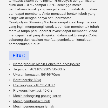
termasuk sistem pendinginan kriolipolysis dengan kisaran
suhu dari -10 °C sampai 10 °C, sehingga mesin
pembekuan lemak yang sangat efisien. mudah digunakan
dan dapat membantu Anda mencapai bentuk tubuh yang
diinginkan dengan hanya satu perawatan.
Cryolipolysis Slimming Machine sangat ideal bagi mereka
yang ingin mengurangi lemak tubuh dan membentuk tubuh
mereka tanpa perlu operasi invasif.dapat membantu Anda
mencapai hasil yang diinginkan dalam waktu singkatCoba
sekarang dan rasakan manfaat pembekuan lemak dan
pembentukan tubuh!
Fitur:
Nama produk: Mesin Pencairan Kryolipolisis
Tegangan: AC110V/220V 50-60Hz
Ukuran kemasan: 56*46*70cm
Berat bersih: 30kg
Cryolipolysis: -10 °C~10 °C
Frekuensi kavitasi: 40Khz
Mesin pelangsing patung keren
Mesin pembentuk tubuh
Mesin pengurangan lemak