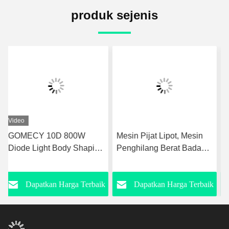
produk sejenis
Mesin Pijat Lipot, Mesin
Profesional 6D Lipo Laser
Penghilang Berat Badan
Slimming Machine 532nm
Laser Diode Dengan 8
635nm 1-200mW Keluar
Paddle
Energi
k
Dapatkan Harga Terbaik
Dapatkan Harga Terbaik