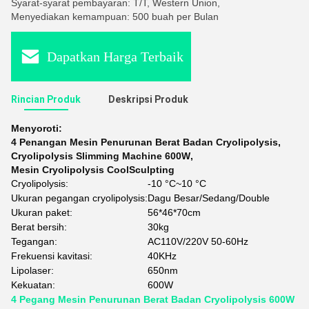
Syarat-syarat pembayaran: T/T, Western Union,
Menyediakan kemampuan: 500 buah per Bulan
Dapatkan Harga Terbaik
Rincian Produk
Deskripsi Produk
Menyoroti:
4 Penangan Mesin Penurunan Berat Badan Cryolipolysis
,
Cryolipolysis Slimming Machine 600W
,
Mesin Cryolipolysis CoolSculpting
Cryolipolysis:
-10 °C~10 °C
Ukuran pegangan cryolipolysis:
Dagu Besar/Sedang/Double
Ukuran paket:
56*46*70cm
Berat bersih:
30kg
Tegangan:
AC110V/220V 50-60Hz
Frekuensi kavitasi:
40KHz
Lipolaser:
650nm
Kekuatan:
600W
4 Pegang Mesin Penurunan Berat Badan Cryolipolysis 600W