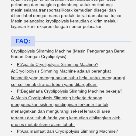
pelindung dan bungkus gelembung untuk melindungi
mesin selama transportasiKotak kemudian disegel dan
diberi label dengan nama produk, berat dan alamat tujuan.
Mesin pelangsing kryolipolysis kemudian dikirim melalui
layanan kurir ekspres dengan nomor pelacakan.
FAQ:
Cryolipolysis Slimming Machine (Mesin Pengurangan Berat
Badan Dengan Cryolipolysis)
P:
Apa itu Cryolipolysis Slimming Machine?
A:
Cryolipolysis Slimming Machine adalah perangkat
kosmetik yang menggunakan suhu beku untuk mengurangi
sel-sel lemak di area tubuh yang ditargetkan.
P:
Bagaimana Cryolipolysis Slimming Machine bekerja?
A:
Mesin Cryolipolysis Slimming bekerja dengan
menggunakan sistem pendinginan terkontrol untuk
menargetkan dan mengurangi sel-sel lemak di area
tertentu dari tubuh Anda.yang kemudian dihilangkan oleh
proses metabolisme alami tubuh.
P:
Apa manfaat dari Cryolipolysis Slimming Machine?