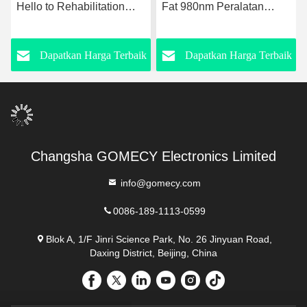
Fat 980nm Peralatan
Fisioterapi Untuk
Liposuction Laser yang
Rehabilitasi Penurunan
Ditingkatkan
Berat Badan
k
Dapatkan Harga Terbaik
Dapatkan Harga Terbaik
Changsha GOMECY Electronics Limited
info@gomecy.com
0086-189-1113-0599
Blok A, 1/F Jinri Science Park, No. 26 Jinyuan Road,
Daxing District, Beijing, China