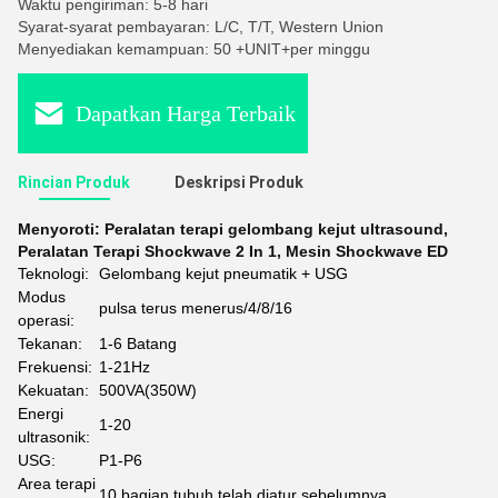
Waktu pengiriman: 5-8 hari
Syarat-syarat pembayaran: L/C, T/T, Western Union
Menyediakan kemampuan: 50 +UNIT+per minggu
Dapatkan Harga Terbaik
Rincian Produk
Deskripsi Produk
Menyoroti:
Peralatan terapi gelombang kejut ultrasound
,
Peralatan Terapi Shockwave 2 In 1
,
Mesin Shockwave ED
Teknologi:
Gelombang kejut pneumatik + USG
Modus
pulsa terus menerus/4/8/16
operasi:
Tekanan:
1-6 Batang
Frekuensi:
1-21Hz
Kekuatan:
500VA(350W)
Energi
1-20
ultrasonik:
USG:
P1-P6
Area terapi
10 bagian tubuh telah diatur sebelumnya