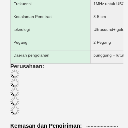
Frekuensi
1MHz untuk USG d
Kedalaman Penetrasi
3-5 cm
teknologi
Ultrasound
+ gelom
Pegang
2 Pegang
Daerah pengolahan
punggung + lutut +
Perusahaan:
Kemasan dan Pengiriman: