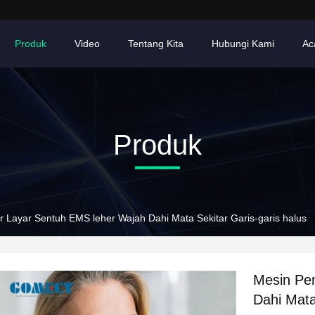
Produk
Video
Tentang Kita
Hubungi Kami
Ac
Produk
r Layar Sentuh EMS leher Wajah Dahi Mata Sekitar Garis-garis halus
Mesin Pe
Dahi Mata