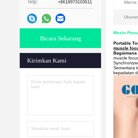
Telp:
+8618973103511
Warna:
Ukuran 
Mesin Penuk
Bicara Sekarang
Portable To
muscle focu
Bagaimana c
muscle focus
Kirimkan Kami
Synchronize
Sementara t
kepadatan da