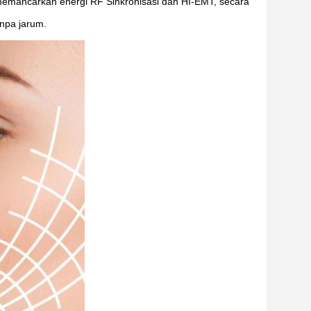
 memancarkan energi RF Sinkronisasi dan HI-EMT, secara
anpa jarum.