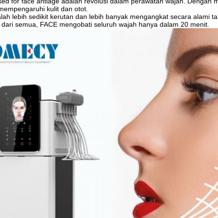
sed for face antiage adalah revolusi dalam perawatan wajah. Dengan
empengaruhi kulit dan otot.
lah lebih sedikit kerutan dan lebih banyak mengangkat secara alami t
k dari semua, FACE mengobati seluruh wajah hanya dalam 20 menit.