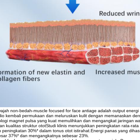
ajah non-bedah-muscle focused for face antiage adalah output energi
adio kembali permukaan dan meluruskan kulit dengan memanaskan der
nologi magnet pulsa yang kuat memulihkan dan mengangkat jaringan wa
n kualitas struktur ototStudi klinis menunjukkan peningkatan rata-rata
n peningkatan 30%* dalam tonus otot istirahat.Energi panas yang diha
esar 37%* dan mengangkatnya sebesar 23%.