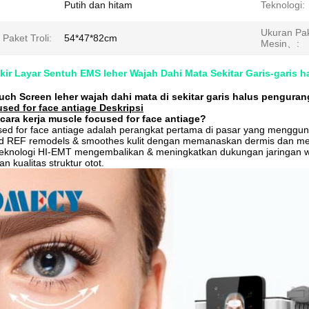
Putih dan hitam
Teknologi:
Ukuran Pa
Paket Troli:
54*47*82cm
Mesin、:
ir Layar Sentuh EMS leher Wajah Dahi Mata Sekitar Garis-garis h
uch Screen leher wajah dahi mata di sekitar garis halus pengura
sed for face antiage Deskripsi
ara kerja muscle focused for face antiage?
ed for face antiage adalah perangkat pertama di pasar yang mengguna
d REF remodels & smoothes kulit dengan memanaskan dermis dan meni
eknologi HI-EMT mengembalikan & meningkatkan dukungan jaringan wa
n kualitas struktur otot.