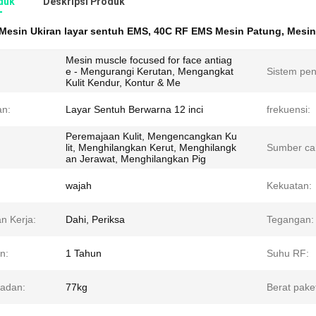
duk
Deskripsi Produk
Mesin Ukiran layar sentuh EMS
,
40C RF EMS Mesin Patung
,
Mesin
Mesin muscle focused for face antiag
e - Mengurangi Kerutan, Mengangkat
Sistem pen
Kulit Kendur, Kontur & Me
an:
Layar Sentuh Berwarna 12 inci
frekuensi:
Peremajaan Kulit, Mengencangkan Ku
lit, Menghilangkan Kerut, Menghilangk
Sumber ca
an Jerawat, Menghilangkan Pig
wajah
Kekuatan:
n Kerja:
Dahi, Periksa
Tegangan:
n:
1 Tahun
Suhu RF:
badan:
77kg
Berat pake