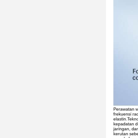
Perawatan w
frekuensi r
elastin.Tek
kepadatan da
jaringan, da
kerutan seb