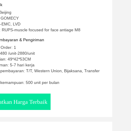
uk
Beijing
: GOMECY
CE-EMC, LVD
 RUPS-muscle focused for face antiage M8
mbayaran & Pengiriman
 Order: 1
80 /unit-2880/unit
ian: 49*42*53CM
man: 5-7 hari kerja
 pembayaran: T/T, Western Union, Bijaksana, Transfer
kemampuan: 500 unit per bulan
tkan Harga Terbaik