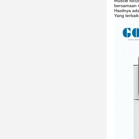
muscle focu
bersamaan m
Hasilnya ada
Yang terbai