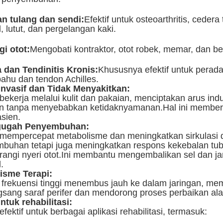
n tulang dan sendi:
Efektif untuk osteoarthritis, ceder
, lutut, dan pergelangan kaki.
gi otot:
Mengobati kontraktor, otot robek, memar, dan b
dan Tendinitis Kronis:
Khususnya efektif untuk perad
bahu dan tendon Achilles.
Invasif dan Tidak Menyakitkan:
ekerja melalui kulit dan pakaian, menciptakan arus indu
an tanpa menyebabkan ketidaknyamanan.Hal ini member
asien.
ugah Penyembuhan:
empercepat metabolisme dan meningkatkan sirkulasi d
buhan tetapi juga meningkatkan respons kekebalan tub
angi nyeri otot.Ini membantu mengembalikan sel dan ja
.
isme Terapi:
i frekuensi tinggi menembus jauh ke dalam jaringan, 
sang saraf perifer dan mendorong proses perbaikan ala
untuk rehabilitasi:
ektif untuk berbagai aplikasi rehabilitasi, termasuk: