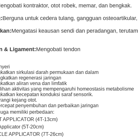
engobati kontraktor, otot robek, memar, dan bengkak.
:
Berguna untuk cedera tulang, gangguan osteoartikular
kan:
Mengatasi keausan sendi dan peradangan, terutama 
n & Ligament:
Mengobati tendon
nyeri
katkan sirkulasi darah permukaan dan dalam
gkatkan regenerasi jaringan
atkan aliran vena dan limfatik
lihan aktivitas yang mempengaruhi homeostasis metabolisme
katkan kecepatan konduksi saraf sensorik.
ngi kejang otot.
cepat penyembuhan dan perbaikan jaringan
juga memiliki perbedaan:
T APPLICATOR (4T-13cm)
 Applicator (5T-20cm)
CLE APPLICATOR (7T-26cm)