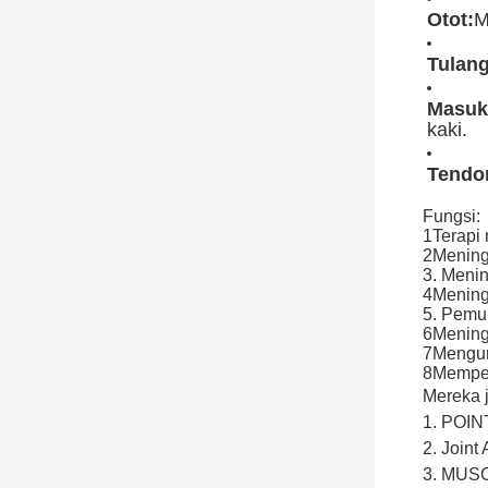
Otot:
M
Tulang
Masuk
kaki.
Tendo
Fungsi:
1Terapi 
2Mening
3. Menin
4Meningk
5. Pemu
6Mening
7Mengura
8Memper
Mereka 
1. POIN
2. Joint
3. MUS