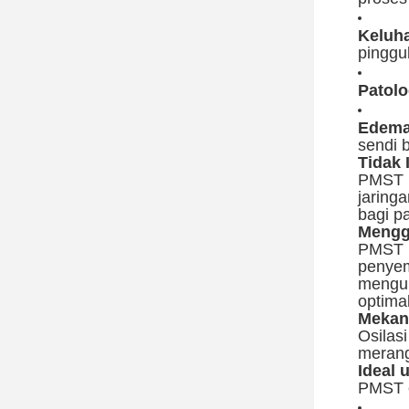
Keluha
pinggul
Patolo
Edema 
sendi 
Tidak 
PMST b
jaring
bagi p
Mengg
PMST m
penyem
mengur
optimal
Mekan
Osilas
merang
Ideal 
PMST ef