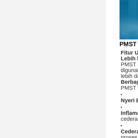
PMST 
Fitur 
Lebih 
PMST 4
diguna
lebih d
Berbag
PMST s
Nyeri 
Inflam
cedera
Cedera
prose