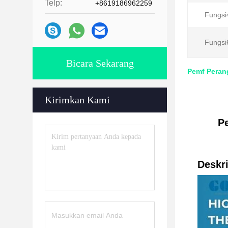
Telp:
+8619186962259
Fungsi
Fungsi
Bicara Sekarang
Pemf Perang
Kirimkan Kami
Pe
Deskri