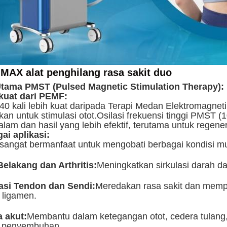
MAX alat penghilang rasa sakit duo
Utama PMST (Pulsed Magnetic Stimulation Therapy):
kuat dari PEMF:
0 kali lebih kuat daripada Terapi Medan Elektromagnet
kan untuk stimulasi otot.Osilasi frekuensi tinggi PMST
alam dan hasil yang lebih efektif, terutama untuk regene
ai aplikasi:
angat bermanfaat untuk mengobati berbagai kondisi mu
Belakang dan Arthritis:
Meningkatkan sirkulasi darah 
asi Tendon dan Sendi:
Meredakan rasa sakit dan mempe
 ligamen.
 akut:
Membantu dalam ketegangan otot, cedera tulang
s penyembuhan.