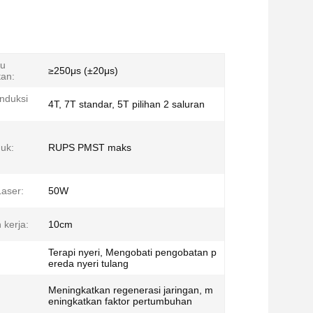
tu
≥250μs (±20μs)
tan:
Induksi
4T, 7T standar, 5T pilihan 2 saluran
uk:
RUPS PMST maks
aser:
50W
kerja:
10cm
Terapi nyeri, Mengobati pengobatan p
ereda nyeri tulang
Meningkatkan regenerasi jaringan, m
eningkatkan faktor pertumbuhan