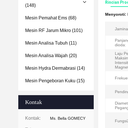
Rincian Pro
(148)
Menyoroti:
Mesin Pemahat Ems
(68)
Jamina
Mesin RF Jarum Mikro
(101)
Panjan
Mesin Analisa Tubuh
(11)
dioda:
Laju P
Mesin Analisa Wajah
(20)
Maksi
Intensi
Magnet
Mesin Hydra Dermabrasi
(14)
Frekue
Mesin Pengeboran Kuku
(15)
Pendin
Kontak
Diamet
Pegang
Kontak:
Ms. Bella GOMECY
Fungsi