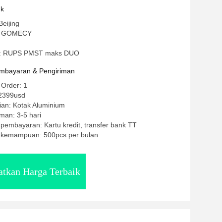
Therapy
uk
Beijing
: GOMECY
: RUPS PMST maks DUO
mbayaran & Pengiriman
 Order: 1
2399usd
ian: Kotak Aluminium
man: 3-5 hari
 pembayaran: Kartu kredit, transfer bank TT
kemampuan: 500pcs per bulan
tkan Harga Terbaik