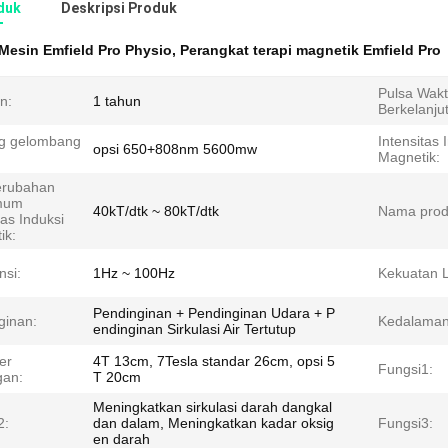
duk
Deskripsi Produk
Mesin Emfield Pro Physio
,
Perangkat terapi magnetik Emfield Pro
Pulsa Wak
n:
1 tahun
Berkelanju
g gelombang
Intensitas 
opsi 650+808nm 5600mw
Magnetik:
erubahan
mum
40kT/dtk ~ 80kT/dtk
Nama prod
tas Induksi
ik:
nsi:
1Hz ~ 100Hz
Kekuatan L
Pendinginan + Pendinginan Udara + P
ginan:
Kedalaman 
endinginan Sirkulasi Air Tertutup
er
4T 13cm, 7Tesla standar 26cm, opsi 5
Fungsi1:
an:
T 20cm
Meningkatkan sirkulasi darah dangkal
2:
dan dalam, Meningkatkan kadar oksig
Fungsi3:
en darah